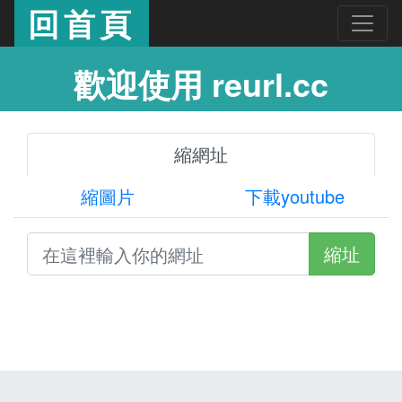
回首頁
歡迎使用 reurl.cc
縮網址
縮圖片
下載youtube
縮址