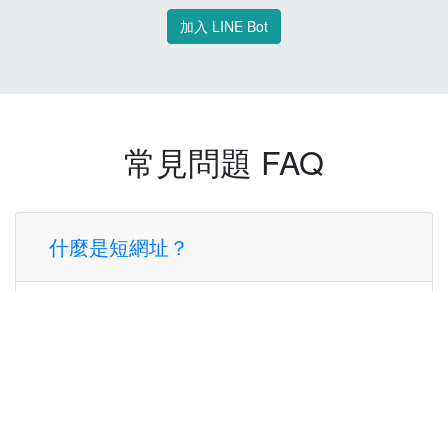
加入 LINE Bot
常見問題 FAQ
什麼是短網址？
短網址是一種將長網址轉換成簡短網址的服
務，讓您可以更方便地分享連結。
使用短網址有什麼好處？