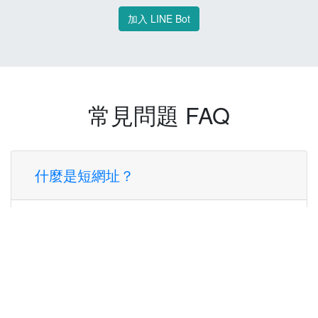
加入 LINE Bot
常見問題 FAQ
什麼是短網址？
短網址是一種將長網址轉換成簡短網址的服
務，讓您可以更方便地分享連結。
使用短網址有什麼好處？