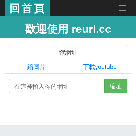
回首頁
歡迎使用 reurl.cc
縮網址
縮圖片
下載youtube
縮址