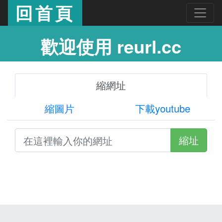
回首頁
歡迎使用 reurl.cc
縮網址
縮圖片
下載youtube
縮址