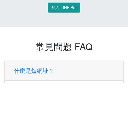
加入 LINE Bot
常見問題 FAQ
什麼是短網址？
短網址是一種將長網址轉換成簡短網址的服
務，讓您可以更方便地分享連結。
使用短網址有什麼好處？