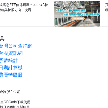
式高息ETF值得買嗎？00984A特
[
策略與持股方向一次看
1
2
具
台灣公司查詢網
台股資訊網
字數統計
日期計算機
農曆轉國曆
P查詢所在位置
生QRCode下載使用
生UTM網址複製使用