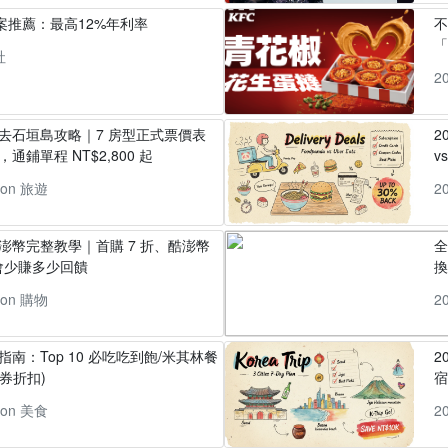
方案推薦：最高12%年利率
「
社
2
丸去石垣島攻略｜7 房型正式票價表
2
通鋪單程 NT$2,800 起
v
pon 旅遊
2
酷澎幣完整教學｜首購 7 折、酷澎幣
全
會少賺多少回饋
換
pon 購物
2
指南：Top 10 必吃吃到飽/米其林餐
2
券折扣)
pon 美食
2