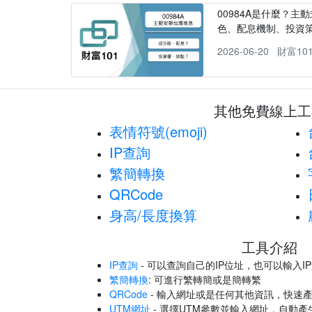
00984A是什麼？主動
色、配息機制、投資
2026-06-20
財富10
其他免費線上工
表情符號(emoji)
IP查詢
繁簡轉換
QRCode
身高/長度換算
工具介紹
IP查詢
- 可以查詢自己的IP位址，也可以輸入I
繁簡轉換
: 可進行繁轉簡或是簡轉繁
QRCode
- 輸入網址或是任何其他資訊，快速產
UTM網址
- 選擇UTM參數並輸入網址，自動產