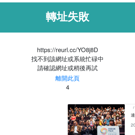
轉址失敗
https://reurl.cc/YO8j8D
找不到該網址或系統忙碌中
請確認網址或稍後再試
離開此頁
3
「
2