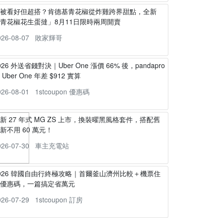
不被看好但超搭？肯德基青花椒從炸雞跨界甜點，全新
青花椒花生蛋撻」8月11日限時兩周開賣
026-08-07
敗家輝哥
026 外送省錢對決｜Uber One 漲價 66% 後，pandapro
s Uber One 年差 $912 實算
026-08-01
1stcoupon 優惠碼
新 27 年式 MG ZS 上市，換裝曜黑風格套件，搭配舊
新不用 60 萬元！
026-07-30
車主充電站
026 韓國自由行終極攻略｜首爾釜山濟州比較＋機票住
宿優惠碼，一篇搞定省萬元
026-07-29
1stcoupon 訂房