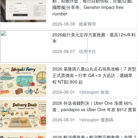
動，前瞻序號，每日自動領取，台服|亞服|
國際服|分享串。Genshin Impact free
number
2026-08-08
敗家輝哥
2026銀行美元定存方案推薦：最高12%年利
率
2026-08-07
信用卡社
2026 基隆搭八重山丸去石垣島攻略｜7 房型
正式票價表＋行李 QA＋5 大必訪，通鋪單
程 NT$2,800 起
2026-08-01
1stcoupon 旅遊
2026 外送省錢對決｜Uber One 漲價 66%
後，pandapro vs Uber One 年差 $912 實算
2026-08-01
1stcoupon 優惠碼
2026 酷澎優惠券＋酷澎幣完整教學｜首購 7