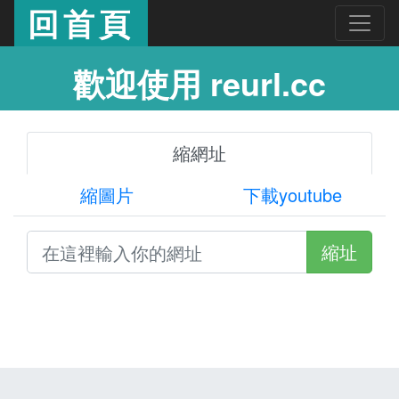
回首頁
歡迎使用 reurl.cc
縮網址
縮圖片
下載youtube
縮址