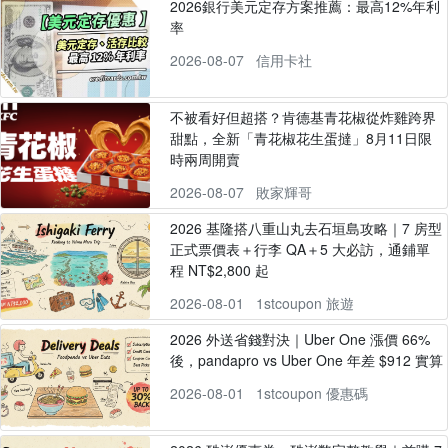
2026銀行美元定存方案推薦：最高12%年利
率
2026-08-07
信用卡社
不被看好但超搭？肯德基青花椒從炸雞跨界
甜點，全新「青花椒花生蛋撻」8月11日限
時兩周開賣
2026-08-07
敗家輝哥
2026 基隆搭八重山丸去石垣島攻略｜7 房型
正式票價表＋行李 QA＋5 大必訪，通鋪單
程 NT$2,800 起
2026-08-01
1stcoupon 旅遊
2026 外送省錢對決｜Uber One 漲價 66%
後，pandapro vs Uber One 年差 $912 實算
2026-08-01
1stcoupon 優惠碼