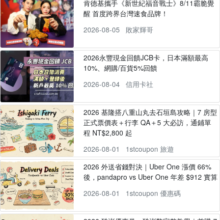
肯德基攜手《新世紀福音戰士》8/11霸脆覺
醒 首度跨界台灣速食品牌！
2026-08-05
敗家輝哥
2026永豐現金回饋JCB卡，日本滿額最高
10%、網購/百貨5%回饋
2026-08-04
信用卡社
2026 基隆搭八重山丸去石垣島攻略｜7 房型
正式票價表＋行李 QA＋5 大必訪，通鋪單
程 NT$2,800 起
2026-08-01
1stcoupon 旅遊
2026 外送省錢對決｜Uber One 漲價 66%
後，pandapro vs Uber One 年差 $912 實算
2026-08-01
1stcoupon 優惠碼