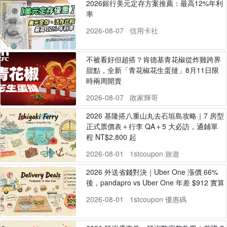
2026銀行美元定存方案推薦：最高12%年利
率
2026-08-07
信用卡社
不被看好但超搭？肯德基青花椒從炸雞跨界
甜點，全新「青花椒花生蛋撻」8月11日限
時兩周開賣
2026-08-07
敗家輝哥
2026 基隆搭八重山丸去石垣島攻略｜7 房型
正式票價表＋行李 QA＋5 大必訪，通鋪單
程 NT$2,800 起
2026-08-01
1stcoupon 旅遊
2026 外送省錢對決｜Uber One 漲價 66%
後，pandapro vs Uber One 年差 $912 實算
2026-08-01
1stcoupon 優惠碼