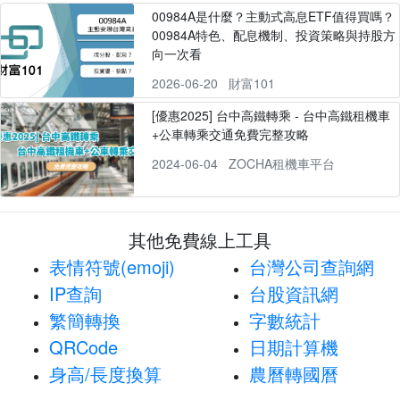
00984A是什麼？主動式高息ETF值得買嗎？
00984A特色、配息機制、投資策略與持股方
向一次看
2026-06-20
財富101
[優惠2025] 台中高鐵轉乘 - 台中高鐵租機車
+公車轉乘交通免費完整攻略
2024-06-04
ZOCHA租機車平台
其他免費線上工具
表情符號(emoji)
台灣公司查詢網
IP查詢
台股資訊網
繁簡轉換
字數統計
QRCode
日期計算機
身高/長度換算
農曆轉國曆