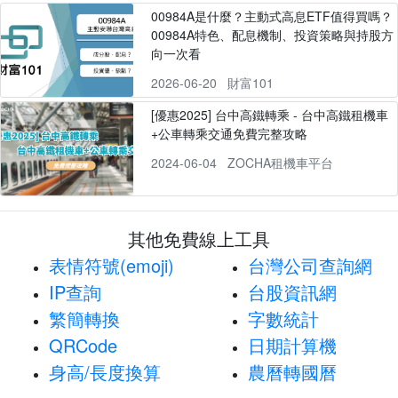
00984A是什麼？主動式高息ETF值得買嗎？
00984A特色、配息機制、投資策略與持股方
向一次看
2026-06-20
財富101
[優惠2025] 台中高鐵轉乘 - 台中高鐵租機車
+公車轉乘交通免費完整攻略
2024-06-04
ZOCHA租機車平台
其他免費線上工具
表情符號(emoji)
台灣公司查詢網
IP查詢
台股資訊網
繁簡轉換
字數統計
QRCode
日期計算機
身高/長度換算
農曆轉國曆