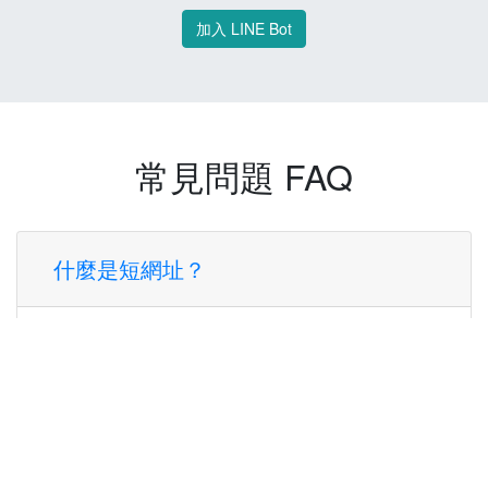
加入 LINE Bot
常見問題 FAQ
什麼是短網址？
短網址是一種將長網址轉換成簡短網址的服
務，讓您可以更方便地分享連結。
使用短網址有什麼好處？