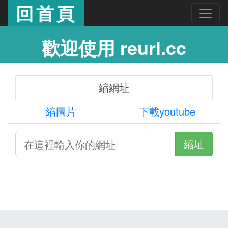
回首頁
歡迎使用 reurl.cc
縮網址
縮圖片
下載youtube
縮址