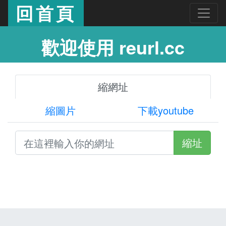
回首頁
歡迎使用 reurl.cc
縮網址
縮圖片
下載youtube
縮址