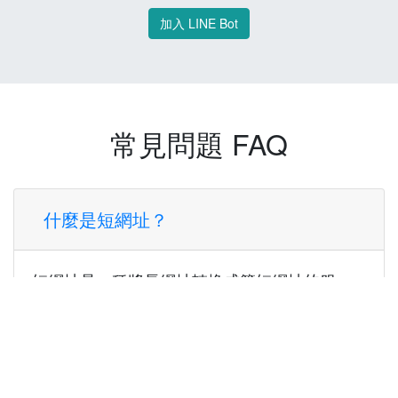
加入 LINE Bot
常見問題 FAQ
什麼是短網址？
短網址是一種將長網址轉換成簡短網址的服
務，讓您可以更方便地分享連結。
使用短網址有什麼好處？