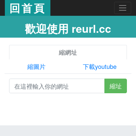
回首頁
歡迎使用 reurl.cc
縮網址
縮圖片
下載youtube
縮址