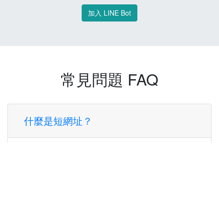
加入 LINE Bot
常見問題 FAQ
什麼是短網址？
短網址是一種將長網址轉換成簡短網址的服
務，讓您可以更方便地分享連結。
使用短網址有什麼好處？