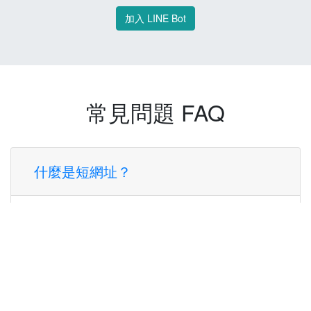
加入 LINE Bot
常見問題 FAQ
什麼是短網址？
短網址是一種將長網址轉換成簡短網址的服
務，讓您可以更方便地分享連結。
使用短網址有什麼好處？