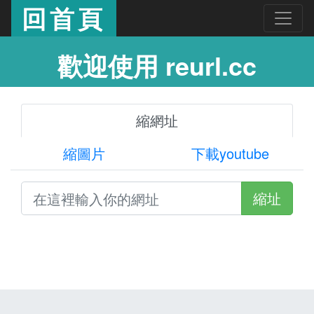
回首頁
歡迎使用 reurl.cc
縮網址
縮圖片
下載youtube
縮址