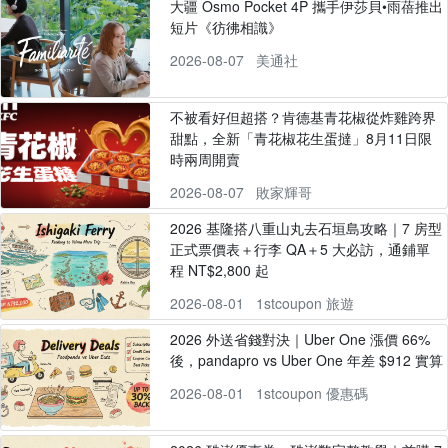
大疆 Osmo Pocket 4P 攜手伊莎貝•雨蓓推出
短片《彷彿相識》
2026-08-07
美通社
不被看好但超搭？肯德基青花椒從炸雞跨界
甜點，全新「青花椒花生蛋撻」8月11日限
時兩周開賣
2026-08-07
敗家輝哥
2026 基隆搭八重山丸去石垣島攻略｜7 房型
正式票價表＋行李 QA＋5 大必訪，通鋪單
程 NT$2,800 起
2026-08-01
1stcoupon 旅遊
2026 外送省錢對決｜Uber One 漲價 66%
後，pandapro vs Uber One 年差 $912 實算
2026-08-01
1stcoupon 優惠碼