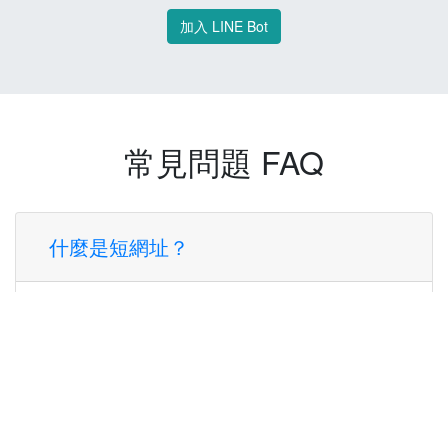
加入 LINE Bot
常見問題 FAQ
什麼是短網址？
短網址是一種將長網址轉換成簡短網址的服
務，讓您可以更方便地分享連結。
使用短網址有什麼好處？