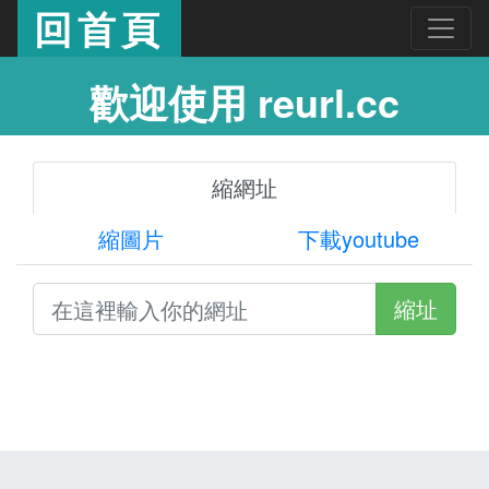
回首頁
歡迎使用 reurl.cc
縮網址
縮圖片
下載youtube
縮址