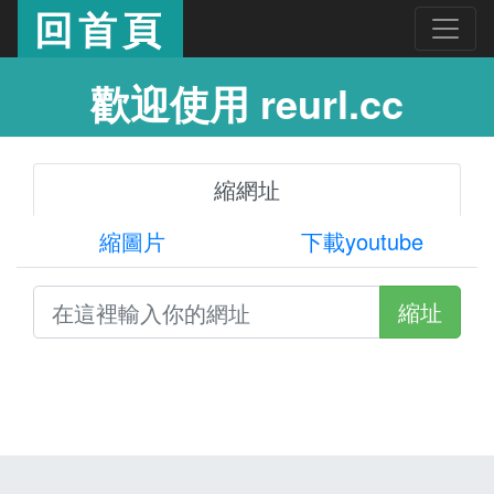
回首頁
歡迎使用 reurl.cc
縮網址
縮圖片
下載youtube
縮址