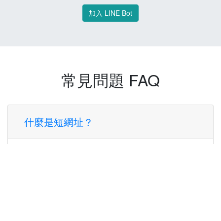
加入 LINE Bot
常見問題 FAQ
什麼是短網址？
短網址是一種將長網址轉換成簡短網址的服
務，讓您可以更方便地分享連結。
使用短網址有什麼好處？