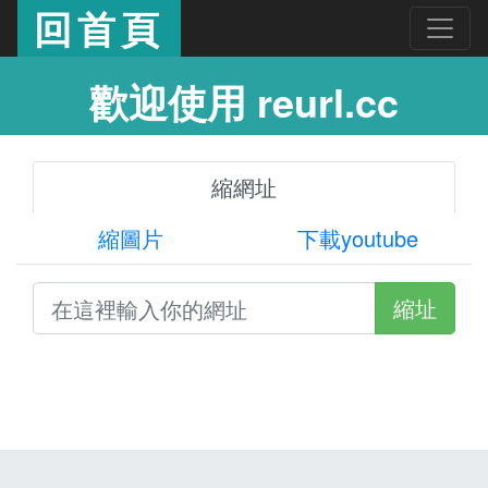
回首頁
歡迎使用 reurl.cc
縮網址
縮圖片
下載youtube
縮址