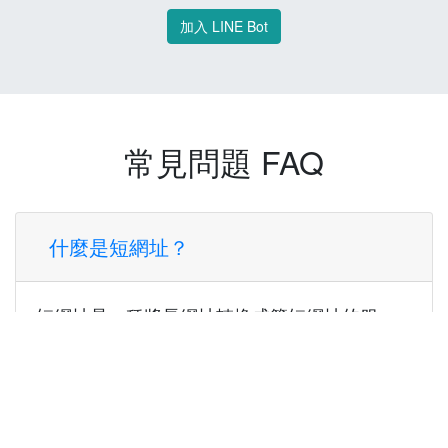
加入 LINE Bot
常見問題 FAQ
什麼是短網址？
短網址是一種將長網址轉換成簡短網址的服
務，讓您可以更方便地分享連結。
使用短網址有什麼好處？