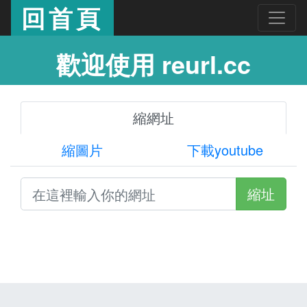
回首頁
歡迎使用 reurl.cc
縮網址
縮圖片
下載youtube
縮址