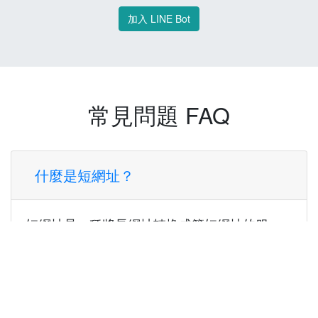
加入 LINE Bot
常見問題 FAQ
什麼是短網址？
短網址是一種將長網址轉換成簡短網址的服
務，讓您可以更方便地分享連結。
使用短網址有什麼好處？