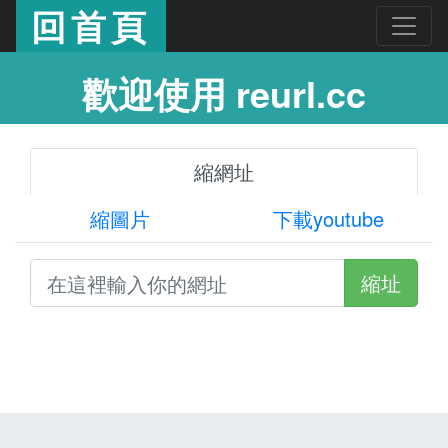
回首頁
歡迎使用 reurl.cc
縮網址
縮圖片
下載youtube
縮址