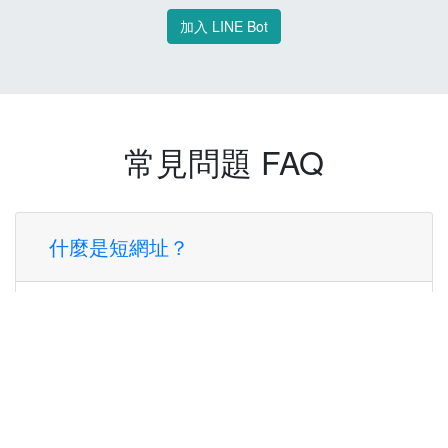
加入 LINE Bot
常見問題 FAQ
什麼是短網址？
短網址是一種將長網址轉換成簡短網址的服
務，讓您可以更方便地分享連結。
使用短網址有什麼好處？