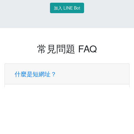
加入 LINE Bot
常見問題 FAQ
什麼是短網址？
短網址是一種將長網址轉換成簡短網址的服
務，讓您可以更方便地分享連結。
使用短網址有什麼好處？