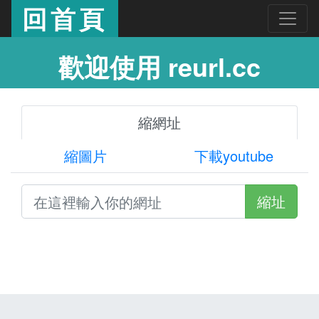
回首頁
歡迎使用 reurl.cc
縮網址
縮圖片
下載youtube
縮址