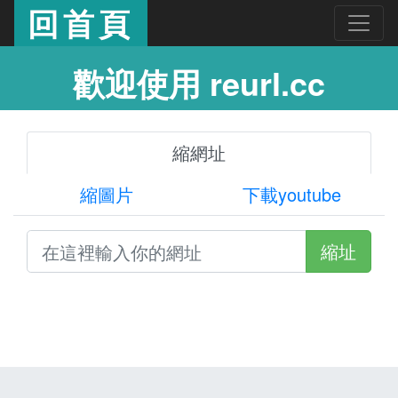
回首頁
歡迎使用 reurl.cc
縮網址
縮圖片
下載youtube
縮址