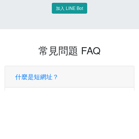
加入 LINE Bot
常見問題 FAQ
什麼是短網址？
短網址是一種將長網址轉換成簡短網址的服
務，讓您可以更方便地分享連結。
使用短網址有什麼好處？