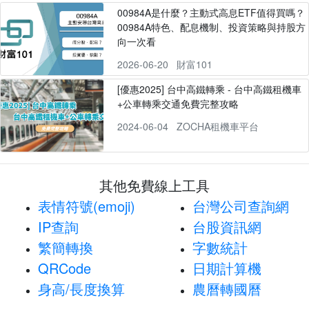
00984A是什麼？主動式高息ETF值得買嗎？
00984A特色、配息機制、投資策略與持股方
向一次看
2026-06-20
財富101
[優惠2025] 台中高鐵轉乘 - 台中高鐵租機車
+公車轉乘交通免費完整攻略
2024-06-04
ZOCHA租機車平台
其他免費線上工具
表情符號(emoji)
台灣公司查詢網
IP查詢
台股資訊網
繁簡轉換
字數統計
QRCode
日期計算機
身高/長度換算
農曆轉國曆