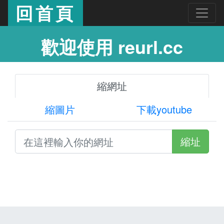
回首頁
歡迎使用 reurl.cc
縮網址
縮圖片
下載youtube
縮址