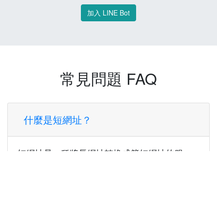
加入 LINE Bot
常見問題 FAQ
什麼是短網址？
短網址是一種將長網址轉換成簡短網址的服
務，讓您可以更方便地分享連結。
使用短網址有什麼好處？