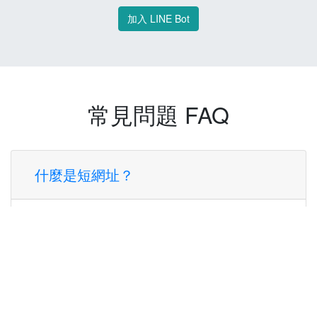
加入 LINE Bot
常見問題 FAQ
什麼是短網址？
短網址是一種將長網址轉換成簡短網址的服
務，讓您可以更方便地分享連結。
使用短網址有什麼好處？