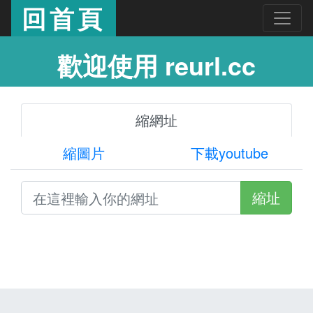
回首頁
歡迎使用 reurl.cc
縮網址
縮圖片
下載youtube
縮址