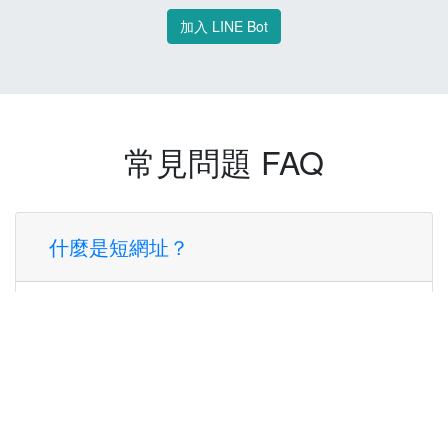
加入 LINE Bot
常見問題 FAQ
什麼是短網址？
短網址是一種將長網址轉換成簡短網址的服
務，讓您可以更方便地分享連結。
使用短網址有什麼好處？