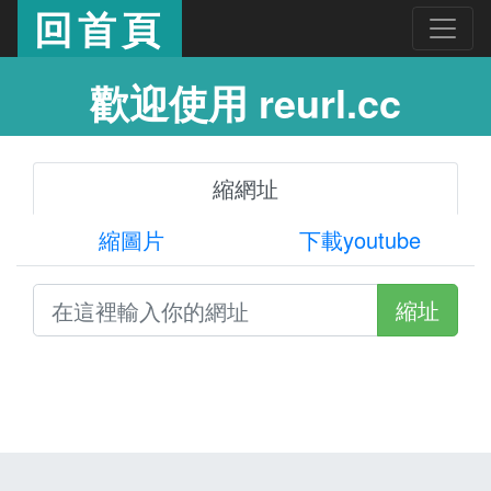
回首頁
歡迎使用 reurl.cc
縮網址
縮圖片
下載youtube
縮址