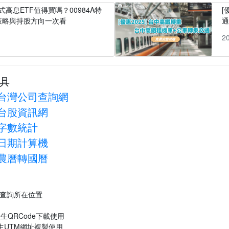
式高息ETF值得買嗎？00984A特
[
策略與持股方向一次看
1
2
具
台灣公司查詢網
台股資訊網
字數統計
日期計算機
農曆轉國曆
P查詢所在位置
生QRCode下載使用
生UTM網址複製使用