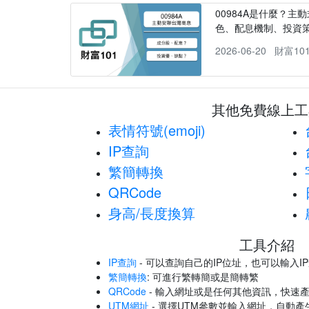
00984A是什麼？主動
色、配息機制、投資
2026-06-20
財富10
其他免費線上工
表情符號(emoji)
IP查詢
繁簡轉換
QRCode
身高/長度換算
工具介紹
IP查詢
- 可以查詢自己的IP位址，也可以輸入I
繁簡轉換
: 可進行繁轉簡或是簡轉繁
QRCode
- 輸入網址或是任何其他資訊，快速產
UTM網址
- 選擇UTM參數並輸入網址，自動產