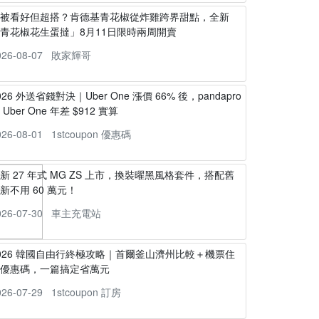
不被看好但超搭？肯德基青花椒從炸雞跨界甜點，全新
青花椒花生蛋撻」8月11日限時兩周開賣
026-08-07
敗家輝哥
026 外送省錢對決｜Uber One 漲價 66% 後，pandapro
s Uber One 年差 $912 實算
026-08-01
1stcoupon 優惠碼
新 27 年式 MG ZS 上市，換裝曜黑風格套件，搭配舊
新不用 60 萬元！
026-07-30
車主充電站
026 韓國自由行終極攻略｜首爾釜山濟州比較＋機票住
宿優惠碼，一篇搞定省萬元
026-07-29
1stcoupon 訂房