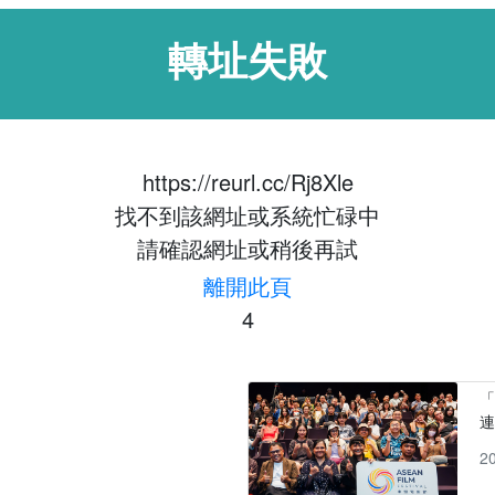
轉址失敗
https://reurl.cc/Rj8Xle
找不到該網址或系統忙碌中
請確認網址或稍後再試
離開此頁
4
「
2