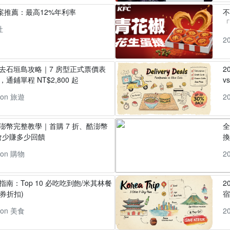
方案推薦：最高12%年利率
「
社
2
丸去石垣島攻略｜7 房型正式票價表
2
通鋪單程 NT$2,800 起
v
pon 旅遊
2
酷澎幣完整教學｜首購 7 折、酷澎幣
全
會少賺多少回饋
換
pon 購物
2
指南：Top 10 必吃吃到飽/米其林餐
2
券折扣)
pon 美食
2