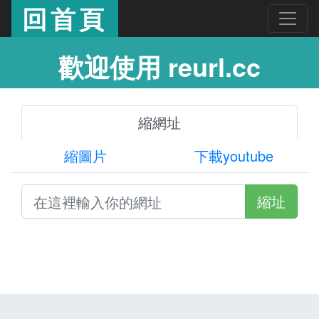
回首頁
歡迎使用 reurl.cc
縮網址
縮圖片
下載youtube
縮址