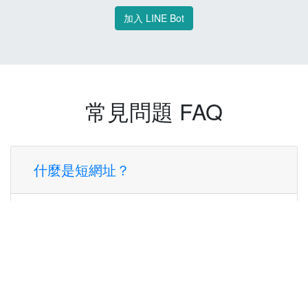
加入 LINE Bot
常見問題 FAQ
什麼是短網址？
短網址是一種將長網址轉換成簡短網址的服
務，讓您可以更方便地分享連結。
使用短網址有什麼好處？