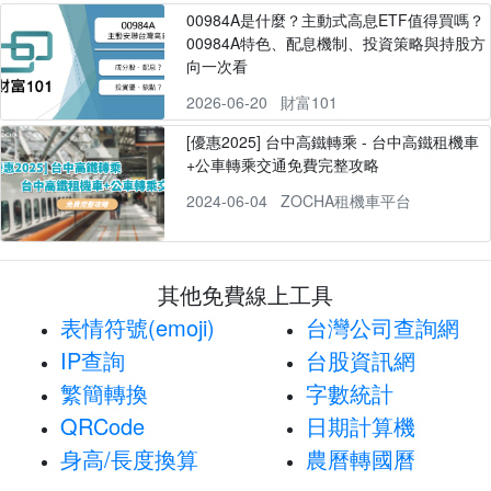
00984A是什麼？主動式高息ETF值得買嗎？
00984A特色、配息機制、投資策略與持股方
向一次看
2026-06-20
財富101
[優惠2025] 台中高鐵轉乘 - 台中高鐵租機車
+公車轉乘交通免費完整攻略
2024-06-04
ZOCHA租機車平台
其他免費線上工具
表情符號(emoji)
台灣公司查詢網
IP查詢
台股資訊網
繁簡轉換
字數統計
QRCode
日期計算機
身高/長度換算
農曆轉國曆