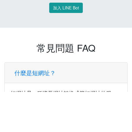
加入 LINE Bot
常見問題 FAQ
什麼是短網址？
短網址是一種將長網址轉換成簡短網址的服
務，讓您可以更方便地分享連結。
使用短網址有什麼好處？