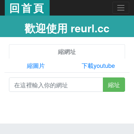
回首頁
歡迎使用 reurl.cc
縮網址
縮圖片
下載youtube
縮址