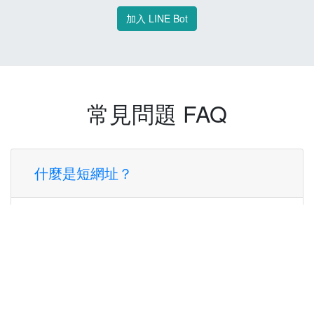
加入 LINE Bot
常見問題 FAQ
什麼是短網址？
短網址是一種將長網址轉換成簡短網址的服
務，讓您可以更方便地分享連結。
使用短網址有什麼好處？