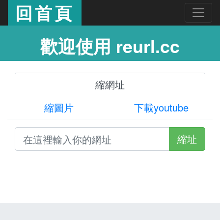
回首頁
歡迎使用 reurl.cc
縮網址
縮圖片
下載youtube
縮址