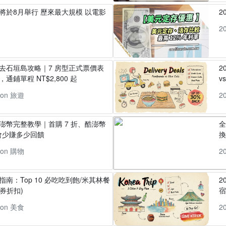
」將於8月舉行 歷來最大規模 以電影
2
2
丸去石垣島攻略｜7 房型正式票價表
2
通鋪單程 NT$2,800 起
v
pon 旅遊
2
酷澎幣完整教學｜首購 7 折、酷澎幣
全
會少賺多少回饋
換
pon 購物
2
指南：Top 10 必吃吃到飽/米其林餐
2
券折扣)
pon 美食
2