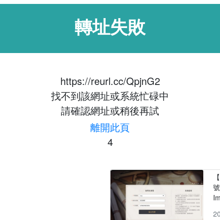
轉址失敗
https://reurl.cc/QpjnG2
找不到該網址或系統忙碌中
請確認網址或稍後再試
離開此頁
3
【
號
I
2