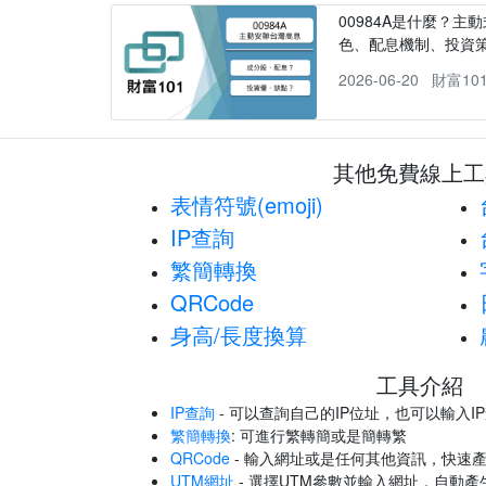
00984A是什麼？主動
色、配息機制、投資
2026-06-20
財富10
其他免費線上工
表情符號(emoji)
IP查詢
繁簡轉換
QRCode
身高/長度換算
工具介紹
IP查詢
- 可以查詢自己的IP位址，也可以輸入I
繁簡轉換
: 可進行繁轉簡或是簡轉繁
QRCode
- 輸入網址或是任何其他資訊，快速產
UTM網址
- 選擇UTM參數並輸入網址，自動產