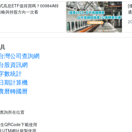
式高息ETF值得買嗎？00984A特
[
策略與持股方向一次看
1
2
具
台灣公司查詢網
台股資訊網
字數統計
日期計算機
農曆轉國曆
P查詢所在位置
生QRCode下載使用
生UTM網址複製使用