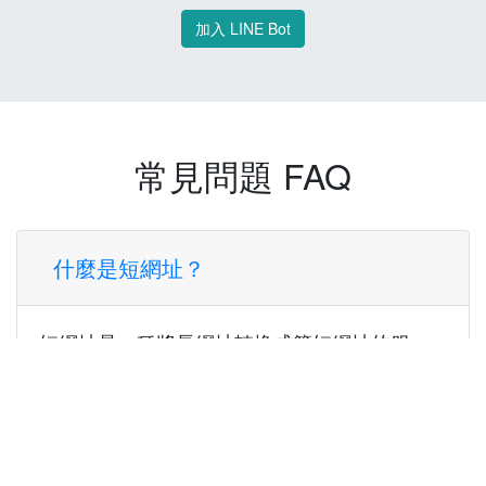
加入 LINE Bot
常見問題 FAQ
什麼是短網址？
短網址是一種將長網址轉換成簡短網址的服
務，讓您可以更方便地分享連結。
使用短網址有什麼好處？