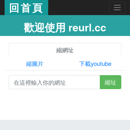
回首頁
歡迎使用 reurl.cc
縮網址
縮圖片
下載youtube
縮址