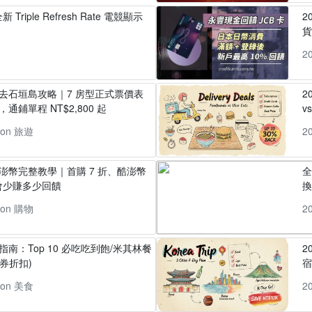
 Triple Refresh Rate 電競顯示
2
貨
2
丸去石垣島攻略｜7 房型正式票價表
2
通鋪單程 NT$2,800 起
v
pon 旅遊
2
酷澎幣完整教學｜首購 7 折、酷澎幣
全
會少賺多少回饋
換
pon 購物
2
指南：Top 10 必吃吃到飽/米其林餐
2
券折扣)
pon 美食
2