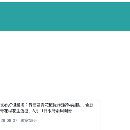
不被看好但超搭？肯德基青花椒從炸雞跨界甜點，全新
青花椒花生蛋撻」8月11日限時兩周開賣
026-08-07
敗家輝哥