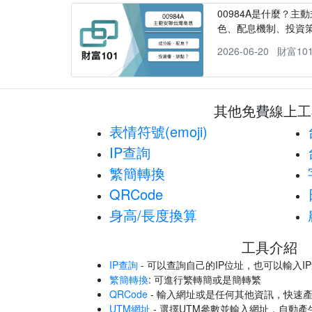
00984A是什麼？主動
色、配息機制、投資
2026-06-20
財富10
其他免費線上工
表情符號(emoji)
IP查詢
繁簡轉換
QRCode
身高/長度換算
工具介紹
IP查詢
- 可以查詢自己的IP位址，也可以輸入I
繁簡轉換
: 可進行繁轉簡或是簡轉繁
QRCode
- 輸入網址或是任何其他資訊，快速產
UTM網址
- 選擇UTM參數並輸入網址，自動產