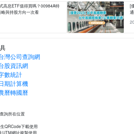
式高息ETF值得買嗎？00984A特
[
策略與持股方向一次看
1
2
具
台灣公司查詢網
台股資訊網
字數統計
日期計算機
農曆轉國曆
P查詢所在位置
生QRCode下載使用
生UTM網址複製使用