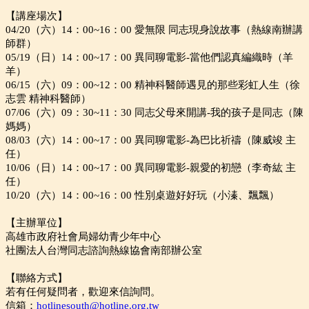
【講座場次】
04/20（六）14：00~16：00 愛無限 同志現身說故事（熱線南辦講
師群）
05/19（日）14：00~17：00 異同聊電影-當他們認真編織時（羊
羊）
06/15（六）09：00~12：00 精神科醫師遇見的那些彩虹人生（徐
志雲 精神科醫師）
07/06（六）09：30~11：30 同志父母來開講-我的孩子是同志（陳
媽媽）
08/03（六）14：00~17：00 異同聊電影-為巴比祈禱（陳威竣 主
任）
10/06（日）14：00~17：00 異同聊電影-親愛的初戀（李奇紘 主
任）
10/20（六）14：00~16：00 性別桌遊好好玩（小溱、飄飄）
【主辦單位】
高雄市政府社會局婦幼青少年中心
社團法人台灣同志諮詢熱線協會南部辦公室
【聯絡方式】
若有任何疑問者，歡迎來信詢問。
信箱：
hotlinesouth@hotline.org.tw