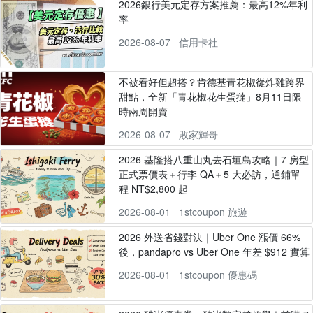
2026銀行美元定存方案推薦：最高12%年利
率
2026-08-07
信用卡社
不被看好但超搭？肯德基青花椒從炸雞跨界
甜點，全新「青花椒花生蛋撻」8月11日限
時兩周開賣
2026-08-07
敗家輝哥
2026 基隆搭八重山丸去石垣島攻略｜7 房型
正式票價表＋行李 QA＋5 大必訪，通鋪單
程 NT$2,800 起
2026-08-01
1stcoupon 旅遊
2026 外送省錢對決｜Uber One 漲價 66%
後，pandapro vs Uber One 年差 $912 實算
2026-08-01
1stcoupon 優惠碼