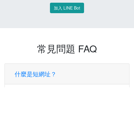
加入 LINE Bot
常見問題 FAQ
什麼是短網址？
短網址是一種將長網址轉換成簡短網址的服
務，讓您可以更方便地分享連結。
使用短網址有什麼好處？