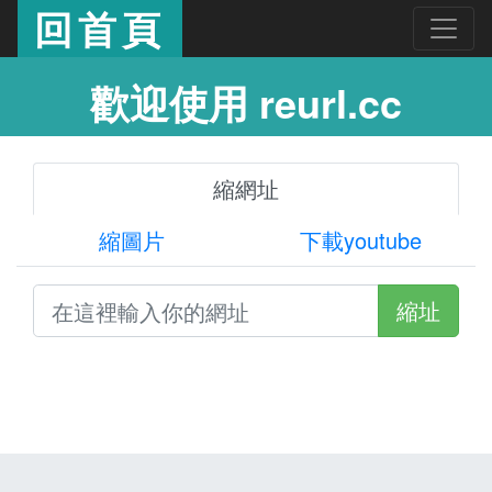
回首頁
歡迎使用 reurl.cc
縮網址
縮圖片
下載youtube
縮址