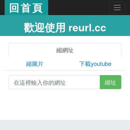
回首頁
歡迎使用 reurl.cc
縮網址
縮圖片
下載youtube
縮址