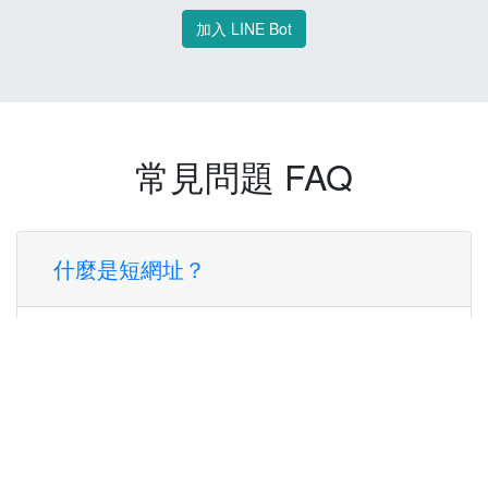
加入 LINE Bot
常見問題 FAQ
什麼是短網址？
短網址是一種將長網址轉換成簡短網址的服
務，讓您可以更方便地分享連結。
使用短網址有什麼好處？