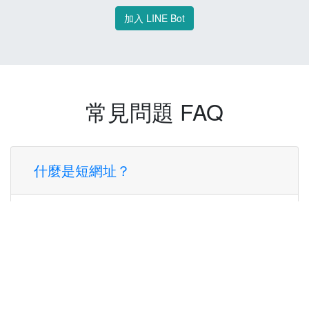
加入 LINE Bot
常見問題 FAQ
什麼是短網址？
短網址是一種將長網址轉換成簡短網址的服
務，讓您可以更方便地分享連結。
使用短網址有什麼好處？