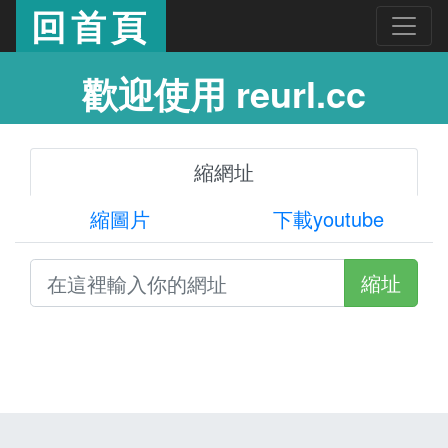
回首頁
歡迎使用 reurl.cc
縮網址
縮圖片
下載youtube
縮址