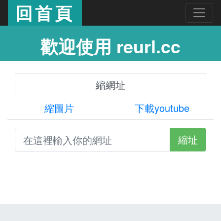
回首頁
歡迎使用 reurl.cc
縮網址
縮圖片
下載youtube
縮址