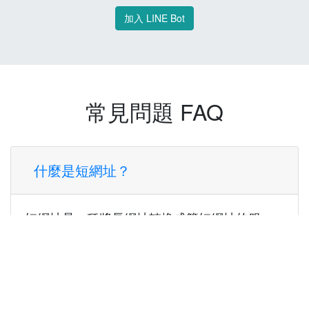
加入 LINE Bot
常見問題 FAQ
什麼是短網址？
短網址是一種將長網址轉換成簡短網址的服
務，讓您可以更方便地分享連結。
使用短網址有什麼好處？