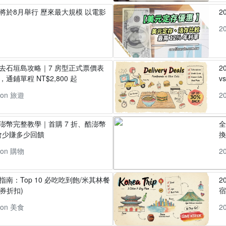
」將於8月舉行 歷來最大規模 以電影
2
2
丸去石垣島攻略｜7 房型正式票價表
2
通鋪單程 NT$2,800 起
v
pon 旅遊
2
酷澎幣完整教學｜首購 7 折、酷澎幣
全
會少賺多少回饋
換
pon 購物
2
指南：Top 10 必吃吃到飽/米其林餐
2
券折扣)
pon 美食
2