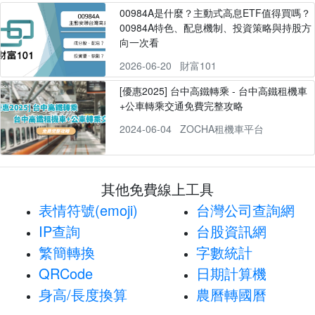
00984A是什麼？主動式高息ETF值得買嗎？
00984A特色、配息機制、投資策略與持股方
向一次看
2026-06-20
財富101
[優惠2025] 台中高鐵轉乘 - 台中高鐵租機車
+公車轉乘交通免費完整攻略
2024-06-04
ZOCHA租機車平台
其他免費線上工具
表情符號(emoji)
台灣公司查詢網
IP查詢
台股資訊網
繁簡轉換
字數統計
QRCode
日期計算機
身高/長度換算
農曆轉國曆