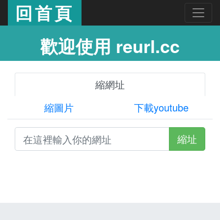
回首頁
歡迎使用 reurl.cc
縮網址
縮圖片
下載youtube
縮址