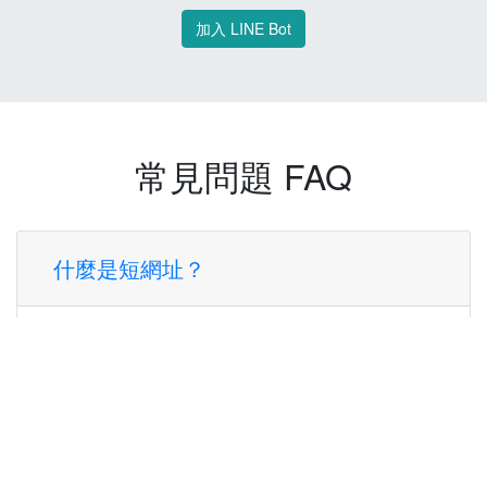
加入 LINE Bot
常見問題 FAQ
什麼是短網址？
短網址是一種將長網址轉換成簡短網址的服
務，讓您可以更方便地分享連結。
使用短網址有什麼好處？