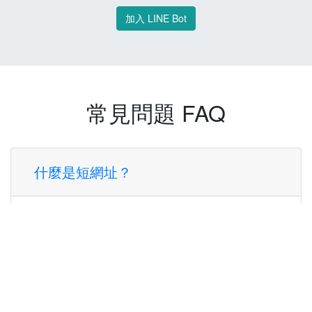
加入 LINE Bot
常見問題 FAQ
什麼是短網址？
短網址是一種將長網址轉換成簡短網址的服
務，讓您可以更方便地分享連結。
使用短網址有什麼好處？