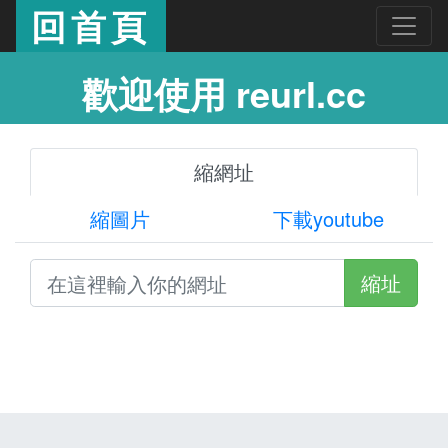
回首頁
歡迎使用 reurl.cc
縮網址
縮圖片
下載youtube
縮址