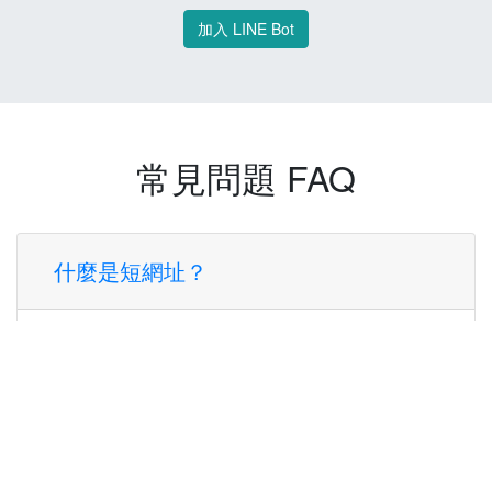
加入 LINE Bot
常見問題 FAQ
什麼是短網址？
短網址是一種將長網址轉換成簡短網址的服
務，讓您可以更方便地分享連結。
使用短網址有什麼好處？