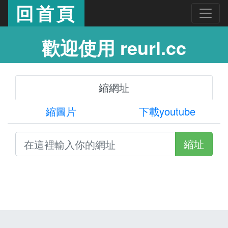
回首頁
歡迎使用 reurl.cc
縮網址
縮圖片
下載youtube
縮址