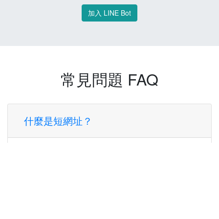
加入 LINE Bot
常見問題 FAQ
什麼是短網址？
短網址是一種將長網址轉換成簡短網址的服
務，讓您可以更方便地分享連結。
使用短網址有什麼好處？