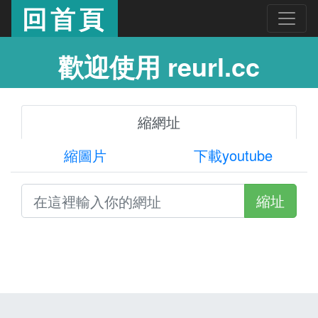
回首頁
歡迎使用 reurl.cc
縮網址
縮圖片
下載youtube
縮址