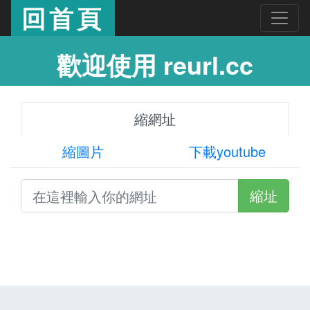
回首頁
歡迎使用 reurl.cc
縮網址
縮圖片
下載youtube
縮址