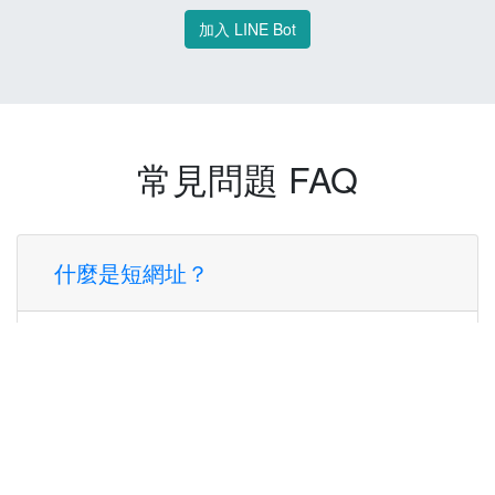
加入 LINE Bot
常見問題 FAQ
什麼是短網址？
短網址是一種將長網址轉換成簡短網址的服
務，讓您可以更方便地分享連結。
使用短網址有什麼好處？