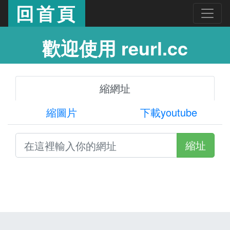
回首頁
歡迎使用 reurl.cc
縮網址
縮圖片
下載youtube
縮址