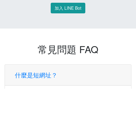
加入 LINE Bot
常見問題 FAQ
什麼是短網址？
短網址是一種將長網址轉換成簡短網址的服
務，讓您可以更方便地分享連結。
使用短網址有什麼好處？