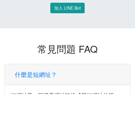
加入 LINE Bot
常見問題 FAQ
什麼是短網址？
短網址是一種將長網址轉換成簡短網址的服
務，讓您可以更方便地分享連結。
使用短網址有什麼好處？