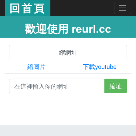
回首頁
歡迎使用 reurl.cc
縮網址
縮圖片
下載youtube
縮址