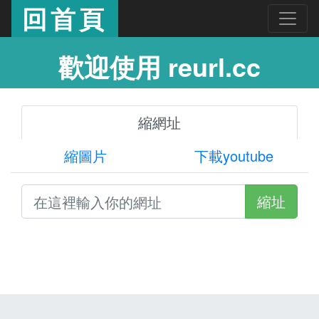
回首頁
歡迎使用 reurl.cc
縮網址
縮圖片
下載youtube
縮址