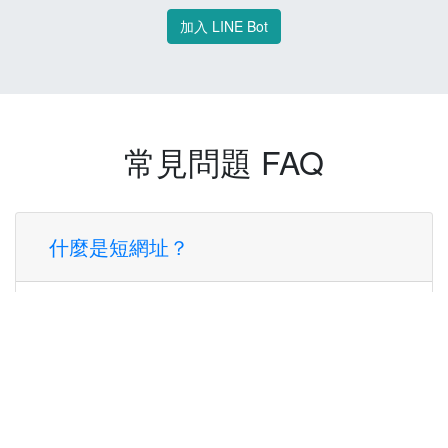
加入 LINE Bot
常見問題 FAQ
什麼是短網址？
短網址是一種將長網址轉換成簡短網址的服
務，讓您可以更方便地分享連結。
使用短網址有什麼好處？